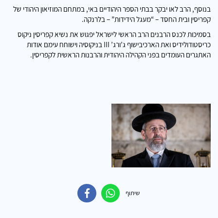
בנוסף, הרב לאו יבקר בבתי הספר היהודיים באי, במתחם המוזיאון היהודי של
קפריסין ובית החסד – “מעגל הידידות” – בלרנקה.
בסמיכות לכנס הרבנים הרב הראשי לישראל יפגוש את נשיא קפריסין ניקוס
כריסטודולידיס ואת הארכיבישוף ג’ורג’ III בניקוסיה וישוחח עימם אודות
האתגרים העומדים בפני הקהילה היהודית והרבנות הראשית לקפריסין.
שיתוף