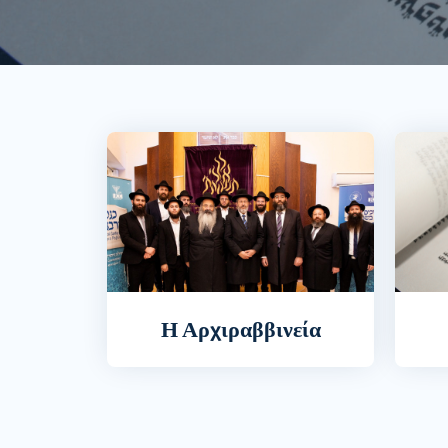
Η Αρχιραββινεία