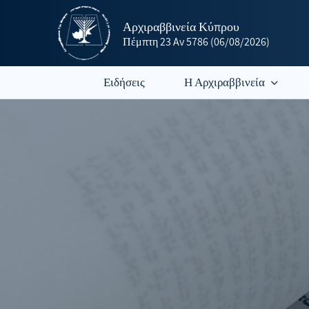
Αρχιραββινεία Κύπρου
Πέμπτη
23 Av 5786
(06/08/2026)
Ειδήσεις
Η Αρχιραββινεία