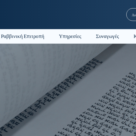
Ραββινική Επιτροπή
Υπηρεσίες
Συναγωγές