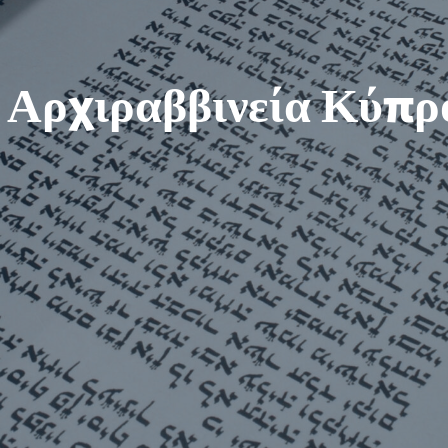
 Αρχιραββινεία Κύπρ