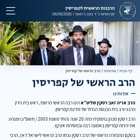
הרבנות הראשית לקפריסין
תפריט
יום חמישי
כ״ד באב ה׳תשפ״ו
(06/08/2026)
דף הבית
/
אודותינו
/
הרב הראשי של קפריסין
הרב הראשי של קפריסין
אודותינו
הרב אריה זאב רסקין שליט”א
הינו רבה הראשי הרשמי, ראש בית הדין
הרבני ורב בית הכנסת הגדול של מדינת קפריסין.
הרב רסקין מכהן בתפקידו מזה 20 שנה (החל משנת 2003 / תשס”ג) ומנהיג
את יהדות קפריסין באמונה רבה ובמסירות אין קץ.
בטקס ההכתרה הרשמי של הרב רסקין נכחו הרב הראשי לישראל דאז, הרבי