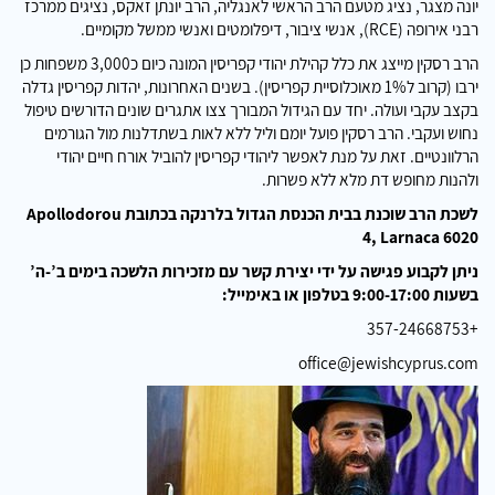
יונה מצגר, נציג מטעם הרב הראשי לאנגליה, הרב יונתן זאקס, נציגים ממרכז
רבני אירופה (RCE), אנשי ציבור, דיפלומטים ואנשי ממשל מקומיים.
הרב רסקין מייצג את כלל קהילת יהודי קפריסין המונה כיום כ3,000 משפחות כן
ירבו (קרוב ל1% מאוכלוסיית קפריסין). בשנים האחרונות, יהדות קפריסין גדלה
בקצב עקבי ועולה. יחד עם הגידול המבורך צצו אתגרים שונים הדורשים טיפול
נחוש ועקבי. הרב רסקין פועל יומם וליל ללא לאות בשתדלנות מול הגורמים
הרלוונטיים. זאת על מנת לאפשר ליהודי קפריסין להוביל אורח חיים יהודי
ולהנות מחופש דת מלא ללא פשרות.
לשכת הרב שוכנת בבית הכנסת הגדול בלרנקה בכתובת Apollodorou
4, Larnaca 6020
ניתן לקבוע פגישה על ידי יצירת קשר עם מזכירות הלשכה בימים ב’-ה’
בשעות 9:00-17:00 בטלפון או באימייל:
+357-24668753
office@jewishcyprus.com