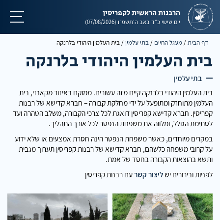
הרבנות הראשית לקפריסין
תפריט
יום שישי
כ״ד באב ה׳תשפ״ו
(07/08/2026)
דף הבית
/
מעגל החיים
/
בתי עלמין
/
בית העלמין היהודי בלרנקה
בית העלמין היהודי בלרנקה
בתי עלמין
בית העלמין היהודי בלרנקה קיים מזה עשורים. ממוקם באיזור מקאנזי, בית
העלמין מתוחזק ומתופעל על ידי מחלקת קבורה – חברא קדישא של רבנות
קפריסין. חברא קדישא קפריסין דואגת לכל צרכי הקבורה, משלב הטהרה ועד
לסתימת הגולל, ומלווה את משפחת הנפטר לכל אורך התהליך.
במקרים מיוחדים, כאשר משפחת הנפטר הינה חסרת אמצעים או שלא ידוע
על קרובי משפחה כלשהם, חברא קדישא של רבנות קפריסין תערוך מגבית
ותשא בהוצאות הקבורה בחסד של אמת.
לפניות ובירורים יש
ליצור קשר
עם רבנות קפריסין