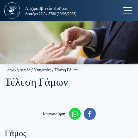
Αρχιραββινεία Κύπρου
תפריט
Δευτέρα
27 Av 5786
(10/08/2026)
αρχική σελίδα
/
Υπηρεσίες
/
Τέλεση Γάμων
Τέλεση Γάμων
Κοινοποίηση
Γάμος